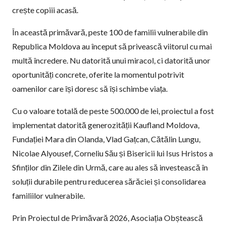
crește copiii acasă.
În această primăvară, peste 100 de familii vulnerabile din
Republica Moldova au început să privească viitorul cu mai
multă încredere. Nu datorită unui miracol, ci datorită unor
oportunități concrete, oferite la momentul potrivit
oamenilor care își doresc să își schimbe viața.
Cu o valoare totală de peste 500.000 de lei, proiectul a fost
implementat datorită generozității Kaufland Moldova,
Fundației Mara din Olanda, Vlad Gațcan, Cătălin Lungu,
Nicolae Alyousef, Corneliu Său și Bisericii lui Isus Hristos a
Sfinților din Zilele din Urmă, care au ales să investească în
soluții durabile pentru reducerea sărăciei și consolidarea
familiilor vulnerabile.
Prin Proiectul de Primăvară 2026, Asociația Obștească