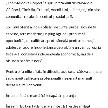
„The Moldova Project” a sprijinit familii din raioanele
Călărași, Cimișlia, Criuleni, Anenii Noi, Hîncești și din alte
comunități rurale din centrul și sudul țării.
Sprijinul oferit a inclus păsări de curte, purcei, bovine și
caprine, sere moderne, un plug agricol, precum și
oportunități de calificare profesională pentru mame și
adolescente, oferindu-le șansa de a obține un venit propriu
și de a-și consolida independența economică, sau de a
obține o profesie nouă.
Pentru o familie aflată în dificultate, o seră, câteva animale
sau o nouă calificare profesională înseamnă mai mult
decât o sursă de venit.
Înseamnă că o mamă își recapătă speranța.
Înseamnă că un tată nu mai simte că și-a dezamăgit