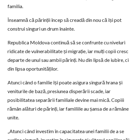
familia.
Înseamnă că părinții încep să creadă din nou că își pot
construi singuri un drum înainte.
Republica Moldova continuă să se confrunte cu niveluri
ridicate de vulnerabilitate și migrație, iar mulți copii cresc
departe de unul sau ambii părinți. Nu din lipsă de iubire, ci
din lipsa oportunităților.
Atunci când o familie își poate asigura singură hrana și
veniturile de bază, presiunea disperării scade, iar
posibilitatea separării familiale devine mai mică. Copiii
rămân alături de părinți, iar familiile au șansa de a rămâne
unite.
„Atunci când investim în capacitatea unei familii de a se
susține singură, investim în siguranța și viitorul copiilor săi.