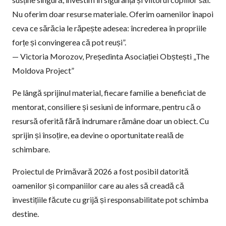
Nu oferim doar resurse materiale. Oferim oamenilor înapoi
ceva ce sărăcia le răpește adesea: încrederea în propriile
forțe și convingerea că pot reuși”.
— Victoria Morozov, Președinta Asociației Obștești „The
Moldova Project”
Pe lângă sprijinul material, fiecare familie a beneficiat de
mentorat, consiliere și sesiuni de informare, pentru că o
resursă oferită fără îndrumare rămâne doar un obiect. Cu
sprijin și însoțire, ea devine o oportunitate reală de
schimbare.
Proiectul de Primăvară 2026 a fost posibil datorită
oamenilor și companiilor care au ales să creadă că
investițiile făcute cu grijă și responsabilitate pot schimba
destine.