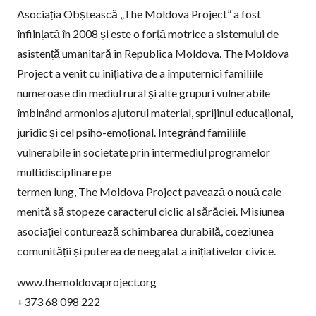
Asociația Obștească „The Moldova Project” a fost
înființată în 2008 și este o forță motrice a sistemului de
asistență umanitară în Republica Moldova. The Moldova
Project a venit cu inițiativa de a împuternici familiile
numeroase din mediul rural și alte grupuri vulnerabile
îmbinând armonios ajutorul material, sprijinul educațional,
juridic și cel psiho-emoțional. Integrând familiile
vulnerabile în societate prin intermediul programelor
multidisciplinare pe
termen lung, The Moldova Project pavează o nouă cale
menită să stopeze caracterul ciclic al sărăciei. Misiunea
asociației conturează schimbarea durabilă, coeziunea
comunității și puterea de neegalat a inițiativelor civice.
www.themoldovaproject.org
+373 68 098 222